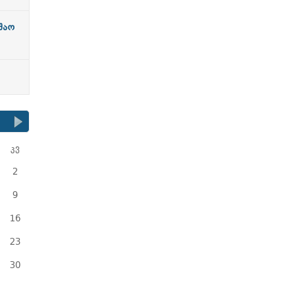
უშაო
კვ
2
9
16
23
30