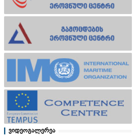
ვიდეოგალერეა